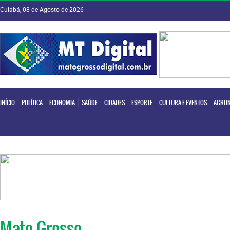
Cuiabá, 08 de Agosto de 2026
INÍCIO
POLÍTICA
ECONOMIA
SAÚDE
CIDADES
ESPORTE
CULTURA E EVENTOS
AGRON
INÍCIO
POLÍTICA
ECONOMIA
SAÚDE
CIDADES
ESPORTE
CULTURA E EVENTOS
AGRON
Mato Grosso