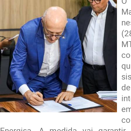
O
Ma
ne
(2
MT
co
q
si
de
in
em
co
Energisa. A medida vai garantir