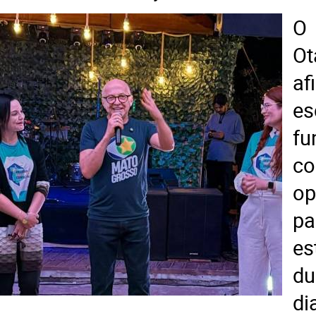
O
Ot
a
es
f
c
op
es
du
d