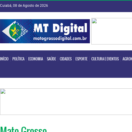
Cuiabá, 08 de Agosto de 2026
INÍCIO
POLÍTICA
ECONOMIA
SAÚDE
CIDADES
ESPORTE
CULTURA E EVENTOS
AGRON
INÍCIO
POLÍTICA
ECONOMIA
SAÚDE
CIDADES
ESPORTE
CULTURA E EVENTOS
AGRON
Mato Grosso