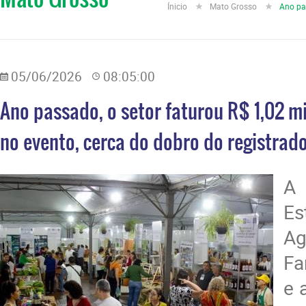
Ínicio
Mato Grosso
Ano pa
05/06/2026
08:05:00
Ano passado, o setor faturou R$ 1,02 
no evento, cerca do dobro do registra
A 
E
Ag
Fa
e 