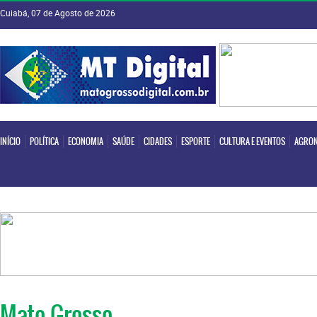
Cuiabá, 07 de Agosto de 2026
INÍCIO
POLÍTICA
ECONOMIA
SAÚDE
CIDADES
ESPORTE
CULTURA E EVENTOS
AGRON
INÍCIO
POLÍTICA
ECONOMIA
SAÚDE
CIDADES
ESPORTE
CULTURA E EVENTOS
AGRON
Mato Grosso