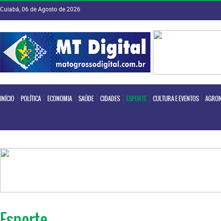
Cuiabá, 06 de Agosto de 2026
INÍCIO
POLÍTICA
ECONOMIA
SAÚDE
CIDADES
ESPORTE
CULTURA E EVENTOS
AGRON
INÍCIO
POLÍTICA
ECONOMIA
SAÚDE
CIDADES
ESPORTE
CULTURA E EVENTOS
AGRON
Esporte