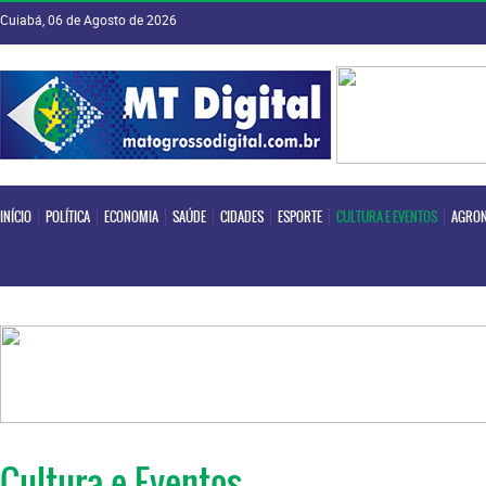
Cuiabá, 06 de Agosto de 2026
INÍCIO
POLÍTICA
ECONOMIA
SAÚDE
CIDADES
ESPORTE
CULTURA E EVENTOS
AGRON
INÍCIO
POLÍTICA
ECONOMIA
SAÚDE
CIDADES
ESPORTE
CULTURA E EVENTOS
AGRON
Cultura e Eventos