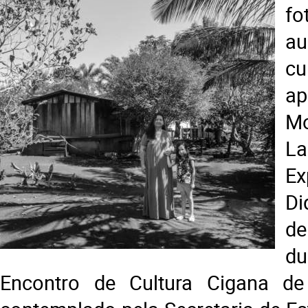
f
au
cu
ap
M
L
Ex
Di
d
d
Encontro de Cultura Cigana d