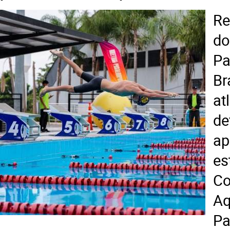
Re
d
Pa
Br
a
de
a
e
Co
A
Pa