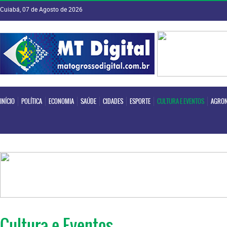
Cuiabá, 07 de Agosto de 2026
INÍCIO
POLÍTICA
ECONOMIA
SAÚDE
CIDADES
ESPORTE
CULTURA E EVENTOS
AGRON
INÍCIO
POLÍTICA
ECONOMIA
SAÚDE
CIDADES
ESPORTE
CULTURA E EVENTOS
AGRON
Cultura e Eventos