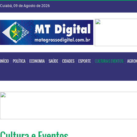
Cuiabá, 09 de Agosto de 2026
INÍCIO
POLÍTICA
ECONOMIA
SAÚDE
CIDADES
ESPORTE
CULTURA E EVENTOS
AGRON
INÍCIO
POLÍTICA
ECONOMIA
SAÚDE
CIDADES
ESPORTE
CULTURA E EVENTOS
AGRON
Cultura e Eventos