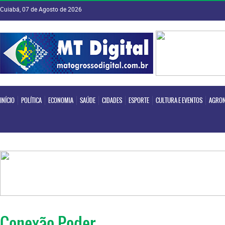
Cuiabá, 07 de Agosto de 2026
INÍCIO
POLÍTICA
ECONOMIA
SAÚDE
CIDADES
ESPORTE
CULTURA E EVENTOS
AGRON
INÍCIO
POLÍTICA
ECONOMIA
SAÚDE
CIDADES
ESPORTE
CULTURA E EVENTOS
AGRON
Conexão Poder