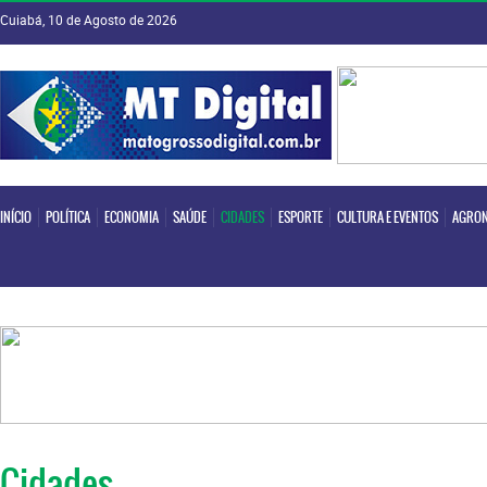
Cuiabá, 10 de Agosto de 2026
INÍCIO
POLÍTICA
ECONOMIA
SAÚDE
CIDADES
ESPORTE
CULTURA E EVENTOS
AGRON
INÍCIO
POLÍTICA
ECONOMIA
SAÚDE
CIDADES
ESPORTE
CULTURA E EVENTOS
AGRON
Cidades