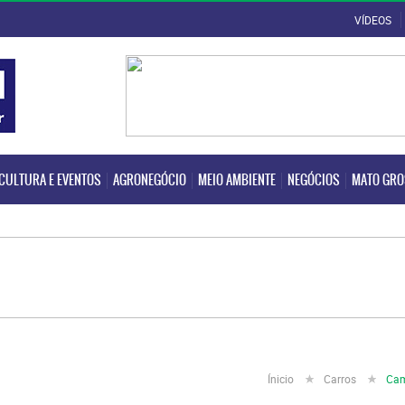
VÍDEOS
CULTURA E EVENTOS
AGRONEGÓCIO
MEIO AMBIENTE
NEGÓCIOS
MATO GR
CULTURA E EVENTOS
AGRONEGÓCIO
MEIO AMBIENTE
NEGÓCIOS
MATO GR
Ínicio
Carros
Cam