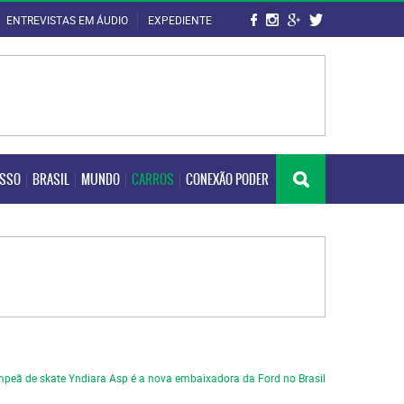
ENTREVISTAS EM ÁUDIO
EXPEDIENTE
OSSO
BRASIL
MUNDO
CARROS
CONEXÃO PODER
OSSO
BRASIL
MUNDO
CARROS
CONEXÃO PODER
peã de skate Yndiara Asp é a nova embaixadora da Ford no Brasil