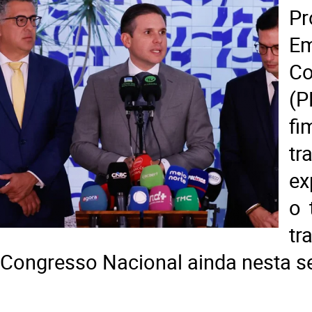
P
E
Co
(P
fi
tr
ex
o 
t
Congresso Nacional ainda nesta 