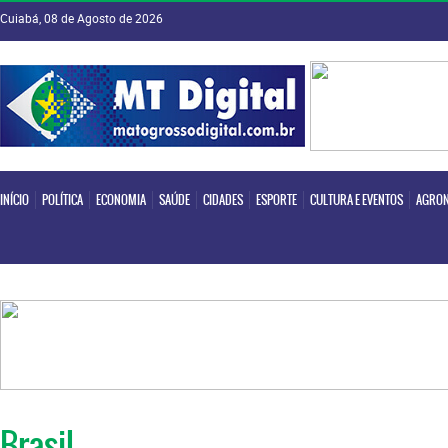
Cuiabá, 08 de Agosto de 2026
INÍCIO
POLÍTICA
ECONOMIA
SAÚDE
CIDADES
ESPORTE
CULTURA E EVENTOS
AGRON
INÍCIO
POLÍTICA
ECONOMIA
SAÚDE
CIDADES
ESPORTE
CULTURA E EVENTOS
AGRON
Brasil