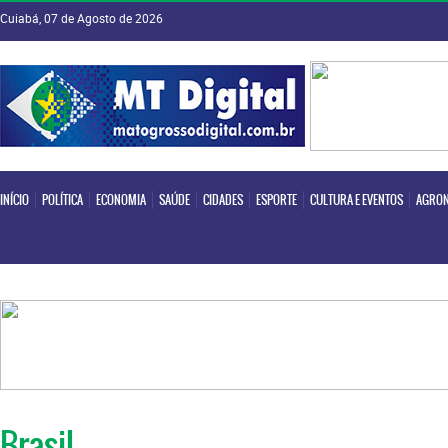
Cuiabá, 07 de Agosto de 2026
INÍCIO
POLÍTICA
ECONOMIA
SAÚDE
CIDADES
ESPORTE
CULTURA E EVENTOS
AGRON
INÍCIO
POLÍTICA
ECONOMIA
SAÚDE
CIDADES
ESPORTE
CULTURA E EVENTOS
AGRON
Brasil