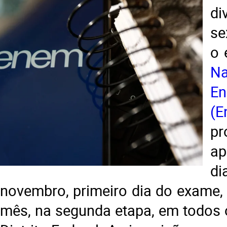
di
se
o 
N
E
(
p
a
d
novembro, primeiro dia do exame
mês, na segunda etapa, em todos 