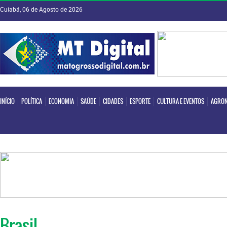
Cuiabá, 06 de Agosto de 2026
INÍCIO
POLÍTICA
ECONOMIA
SAÚDE
CIDADES
ESPORTE
CULTURA E EVENTOS
AGRON
INÍCIO
POLÍTICA
ECONOMIA
SAÚDE
CIDADES
ESPORTE
CULTURA E EVENTOS
AGRON
Brasil