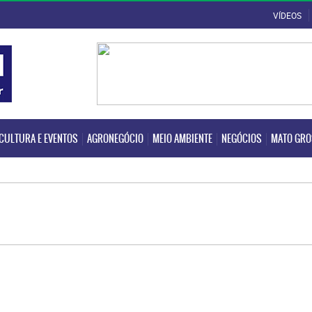
VÍDEOS
CULTURA E EVENTOS
AGRONEGÓCIO
MEIO AMBIENTE
NEGÓCIOS
MATO GR
CULTURA E EVENTOS
AGRONEGÓCIO
MEIO AMBIENTE
NEGÓCIOS
MATO GR