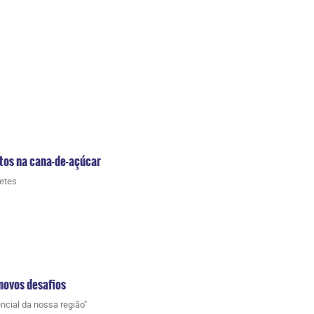
stos na cana-de-açúcar
etes
novos desafios
ncial da nossa região"