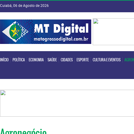
Cuiabá, 06 de Agosto de 2026
INÍCIO
POLÍTICA
ECONOMIA
SAÚDE
CIDADES
ESPORTE
CULTURA E EVENTOS
AGRON
INÍCIO
POLÍTICA
ECONOMIA
SAÚDE
CIDADES
ESPORTE
CULTURA E EVENTOS
AGRON
Agronegócio