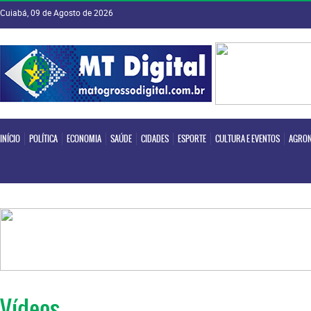
Cuiabá, 09 de Agosto de 2026
INÍCIO
POLÍTICA
ECONOMIA
SAÚDE
CIDADES
ESPORTE
CULTURA E EVENTOS
AGRON
INÍCIO
POLÍTICA
ECONOMIA
SAÚDE
CIDADES
ESPORTE
CULTURA E EVENTOS
AGRON
Vídeos