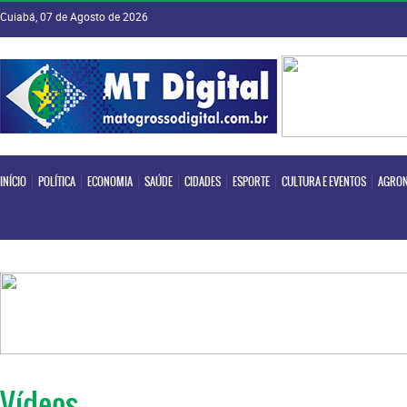
Cuiabá, 07 de Agosto de 2026
INÍCIO
POLÍTICA
ECONOMIA
SAÚDE
CIDADES
ESPORTE
CULTURA E EVENTOS
AGRON
INÍCIO
POLÍTICA
ECONOMIA
SAÚDE
CIDADES
ESPORTE
CULTURA E EVENTOS
AGRON
Vídeos