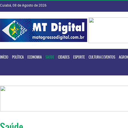
Cuiabá, 08 de Agosto de 2026
INÍCIO
POLÍTICA
ECONOMIA
SAÚDE
CIDADES
ESPORTE
CULTURA E EVENTOS
AGRON
INÍCIO
POLÍTICA
ECONOMIA
SAÚDE
CIDADES
ESPORTE
CULTURA E EVENTOS
AGRON
Saúde