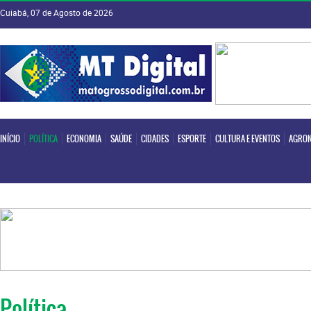
Cuiabá, 07 de Agosto de 2026
INÍCIO
POLÍTICA
ECONOMIA
SAÚDE
CIDADES
ESPORTE
CULTURA E EVENTOS
AGRON
INÍCIO
POLÍTICA
ECONOMIA
SAÚDE
CIDADES
ESPORTE
CULTURA E EVENTOS
AGRON
Política