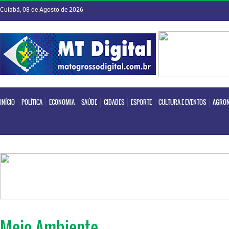
Cuiabá, 08 de Agosto de 2026
INÍCIO
POLÍTICA
ECONOMIA
SAÚDE
CIDADES
ESPORTE
CULTURA E EVENTOS
AGRON
INÍCIO
POLÍTICA
ECONOMIA
SAÚDE
CIDADES
ESPORTE
CULTURA E EVENTOS
AGRON
Meio Ambiente