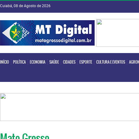
Cuiabá, 08 de Agosto de 2026
INÍCIO
POLÍTICA
ECONOMIA
SAÚDE
CIDADES
ESPORTE
CULTURA E EVENTOS
AGRON
INÍCIO
POLÍTICA
ECONOMIA
SAÚDE
CIDADES
ESPORTE
CULTURA E EVENTOS
AGRON
Mato Grosso