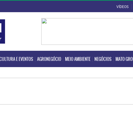
VÍDEOS
CULTURA E EVENTOS
AGRONEGÓCIO
MEIO AMBIENTE
NEGÓCIOS
MATO GR
CULTURA E EVENTOS
AGRONEGÓCIO
MEIO AMBIENTE
NEGÓCIOS
MATO GR