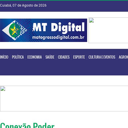
Cuiabá, 07 de Agosto de 2026
INÍCIO
POLÍTICA
ECONOMIA
SAÚDE
CIDADES
ESPORTE
CULTURA E EVENTOS
AGRON
INÍCIO
POLÍTICA
ECONOMIA
SAÚDE
CIDADES
ESPORTE
CULTURA E EVENTOS
AGRON
Conexão Poder