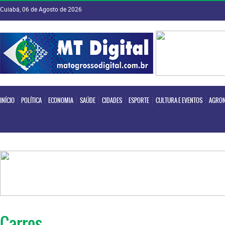
Cuiabá, 06 de Agosto de 2026
INÍCIO
POLÍTICA
ECONOMIA
SAÚDE
CIDADES
ESPORTE
CULTURA E EVENTOS
AGRON
INÍCIO
POLÍTICA
ECONOMIA
SAÚDE
CIDADES
ESPORTE
CULTURA E EVENTOS
AGRON
Carros