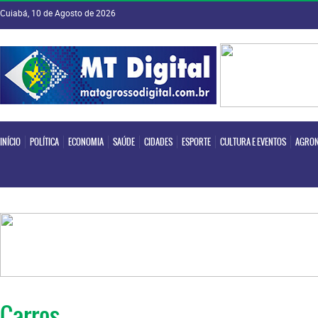
Cuiabá, 10 de Agosto de 2026
INÍCIO
POLÍTICA
ECONOMIA
SAÚDE
CIDADES
ESPORTE
CULTURA E EVENTOS
AGRON
INÍCIO
POLÍTICA
ECONOMIA
SAÚDE
CIDADES
ESPORTE
CULTURA E EVENTOS
AGRON
Carros