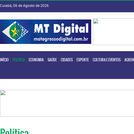
Cuiabá, 06 de Agosto de 2026
INÍCIO
POLÍTICA
ECONOMIA
SAÚDE
CIDADES
ESPORTE
CULTURA E EVENTOS
AGRON
INÍCIO
POLÍTICA
ECONOMIA
SAÚDE
CIDADES
ESPORTE
CULTURA E EVENTOS
AGRON
Política