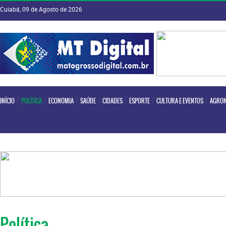
Cuiabá, 09 de Agosto de 2026
INÍCIO
POLÍTICA
ECONOMIA
SAÚDE
CIDADES
ESPORTE
CULTURA E EVENTOS
AGRON
INÍCIO
POLÍTICA
ECONOMIA
SAÚDE
CIDADES
ESPORTE
CULTURA E EVENTOS
AGRON
Política