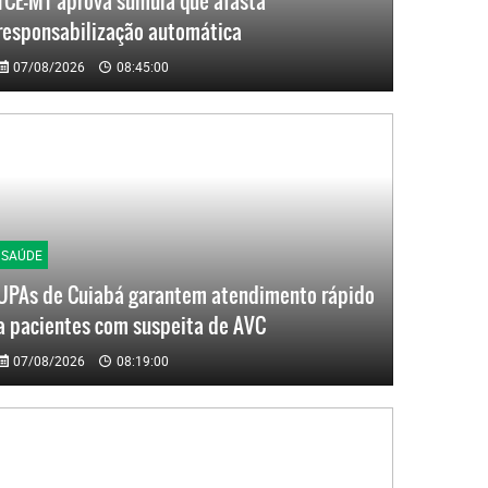
TCE-MT aprova súmula que afasta
responsabilização automática
07/08/2026
08:45:00
SAÚDE
UPAs de Cuiabá garantem atendimento rápido
a pacientes com suspeita de AVC
07/08/2026
08:19:00