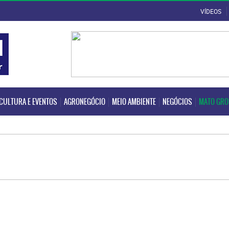
VÍDEOS
CULTURA E EVENTOS
AGRONEGÓCIO
MEIO AMBIENTE
NEGÓCIOS
MATO GR
CULTURA E EVENTOS
AGRONEGÓCIO
MEIO AMBIENTE
NEGÓCIOS
MATO GR