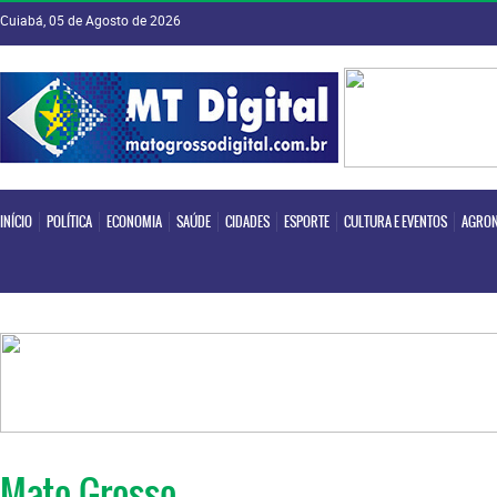
Cuiabá, 05 de Agosto de 2026
INÍCIO
POLÍTICA
ECONOMIA
SAÚDE
CIDADES
ESPORTE
CULTURA E EVENTOS
AGRON
INÍCIO
POLÍTICA
ECONOMIA
SAÚDE
CIDADES
ESPORTE
CULTURA E EVENTOS
AGRON
Mato Grosso