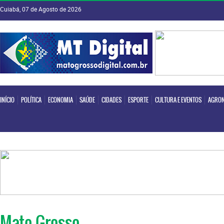
Cuiabá, 07 de Agosto de 2026
INÍCIO
POLÍTICA
ECONOMIA
SAÚDE
CIDADES
ESPORTE
CULTURA E EVENTOS
AGRON
INÍCIO
POLÍTICA
ECONOMIA
SAÚDE
CIDADES
ESPORTE
CULTURA E EVENTOS
AGRON
Mato Grosso