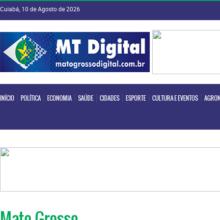
Cuiabá, 10 de Agosto de 2026
INÍCIO
POLÍTICA
ECONOMIA
SAÚDE
CIDADES
ESPORTE
CULTURA E EVENTOS
AGRON
INÍCIO
POLÍTICA
ECONOMIA
SAÚDE
CIDADES
ESPORTE
CULTURA E EVENTOS
AGRON
Mato Grosso