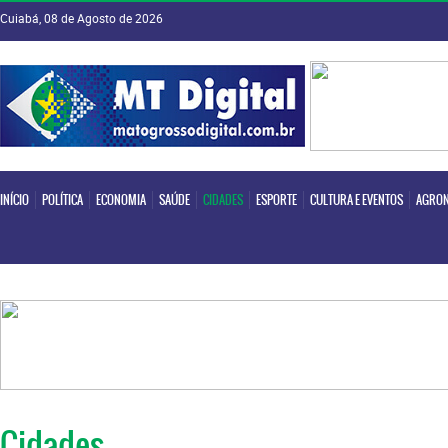
Cuiabá, 08 de Agosto de 2026
INÍCIO
POLÍTICA
ECONOMIA
SAÚDE
CIDADES
ESPORTE
CULTURA E EVENTOS
AGRON
INÍCIO
POLÍTICA
ECONOMIA
SAÚDE
CIDADES
ESPORTE
CULTURA E EVENTOS
AGRON
Cidades