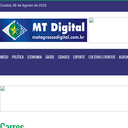
Cuiabá, 08 de Agosto de 2026
INÍCIO
POLÍTICA
ECONOMIA
SAÚDE
CIDADES
ESPORTE
CULTURA E EVENTOS
AGRON
INÍCIO
POLÍTICA
ECONOMIA
SAÚDE
CIDADES
ESPORTE
CULTURA E EVENTOS
AGRON
Carros